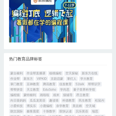
热门教育品牌标签
蒙台梭利
作业帮直播课
核桃编程
空天探秘
新东方在线
作业帮
新东方
VIPKID
京剧启蒙
掌灯人
学大教育
掌门教育
豆神教育
腾讯教育
佳发教育
51talk
帮帮识字
帮帮拼音
天立教育
EduSoho
学尚思
量子世界科学馆
编程猫
蒙特梭利
画啦啦
戏米
猿辅导
昂立教育
向日葵妈妈
瓜瓜龙英语
趣读墙
科德教育
民生教育
松鼠AI
小爱科技
博实乐
小鹿编程
奈学教育
美吉姆
空天城
朗文国际
极客晨星
十珠数学
双快认读
贝乐英语
瑞思