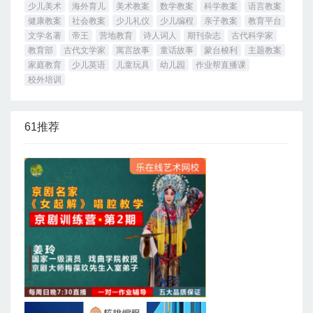
少儿美术
海外育儿
美术教案
数学教案
科学教案
语言教案
健康教案
社会教案
少儿礼仪
少儿编程
亲子教案
教育平台
文学名著
帝王
营地教育
诗人词人
期刊杂志
古代科学家
教育部
古代文学家
寓言故事
童话故事
蒙台梭利
主题教案
家庭教育
少儿英语
儿童玩具
幼儿园
作业帮直播课
校外培训
61推荐