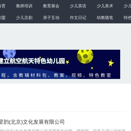
教育
教师培训
教育展会
少儿英语
少儿美术
少
加盟
少儿京剧
亲子互动
作文日记
幼教随笔
特
星韵(北京)文化发展有限公司