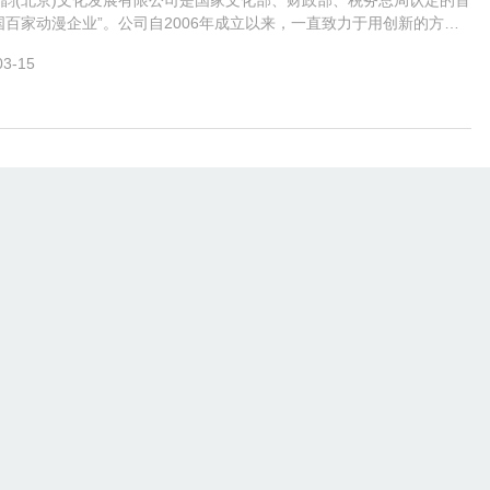
韵(北京)文化发展有限公司是国家文化部、财政部、税务总局认定的首
国百家动漫企业”。公司自2006年成立以来，一直致力于用创新的方式
国优秀传统文化的传承和普及，
03-15