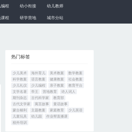
儿编程
幼小衔接
幼儿教师
色课程
研学营地
城市分站
热门标签
少儿美术
海外育儿
美术教案
数学教案
科学教案
语言教案
健康教案
社会教案
少儿礼仪
少儿编程
亲子教案
教育平台
文学名著
帝王
营地教育
诗人词人
期刊杂志
古代科学家
教育部
古代文学家
寓言故事
童话故事
蒙台梭利
主题教案
家庭教育
少儿英语
儿童玩具
幼儿园
作业帮直播课
校外培训