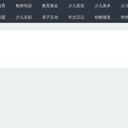
教育
教师培训
教育展会
少儿英语
少儿美术
少
加盟
少儿京剧
亲子互动
作文日记
幼教随笔
特