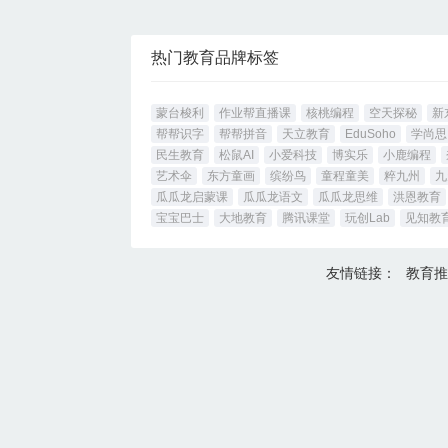
热门教育品牌标签
蒙台梭利
作业帮直播课
核桃编程
空天探秘
新
帮帮识字
帮帮拼音
天立教育
EduSoho
学尚思
民生教育
松鼠AI
小爱科技
博实乐
小鹿编程
艺术伞
东方童画
缤纷鸟
童程童美
粹九州
九
瓜瓜龙启蒙课
瓜瓜龙语文
瓜瓜龙思维
洪恩教育
宝宝巴士
大地教育
腾讯课堂
玩创Lab
见知教
友情链接：
教育推