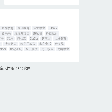
豆神教育
腾讯教育
佳发教育
51talk
日葵妈妈
瓜瓜龙英语
趣读墙
科德教育
英语
瑞思
迈格森
DaDa
芝麻街
大林美育
教
清大教育
欧美思教育
库客音乐
欧美思
乐世界
世纪海航
绘玩科技
芝士校园
优路教育
空天探秘
河北软件