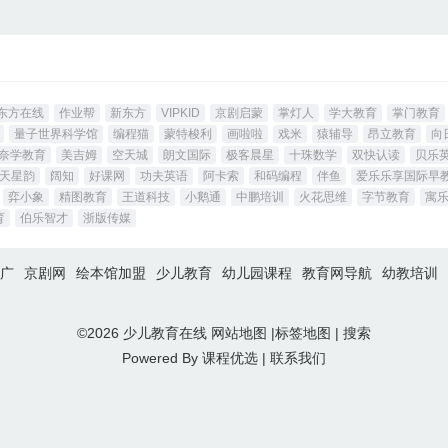
东方在线
作业帮
新东方
VIPKID
京剧启蒙
掌灯人
学大教育
掌门教育
量子世界科学馆
编程猫
蒙特梭利
画啦啦
戏米
猿辅导
昂立教育
向
奈学教育
美吉姆
空天城
朗文国际
极客晨星
十珠数学
双快认读
贝乐
天星韵
阔知
好课网
功夫英语
阿卡索
和码编程
伴鱼
爱乐乐享国际早
弈小象
精图教育
王道科技
小鹅通
中鹏培训
火花思维
字节教育
寓
育
伯乐智才
浙版传媒
广
京剧网
绘本馆加盟
少儿教育
幼儿园课程
教育网导航
幼教培训
©2026
少儿教育在线
网站地图
|
标签地图
|
搜索
Powered By
课程优选
|
联系我们