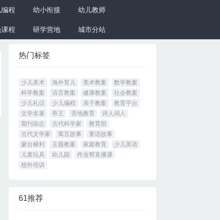
儿编程
幼小衔接
幼儿教师
色课程
研学营地
城市分站
热门标签
少儿美术
海外育儿
美术教案
数学教案
科学教案
语言教案
健康教案
社会教案
少儿礼仪
少儿编程
亲子教案
教育平台
文学名著
帝王
营地教育
诗人词人
期刊杂志
古代科学家
教育部
古代文学家
寓言故事
童话故事
蒙台梭利
主题教案
家庭教育
少儿英语
儿童玩具
幼儿园
作业帮直播课
校外培训
61推荐